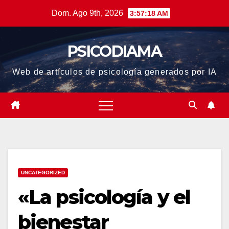
Saltar
Dom. Ago 9th, 2026
3:57:18 AM
al
contenido
PSICODIAMA
Web de artículos de psicología generados por IA
UNCATEGORIZED
«La psicología y el
bienestar