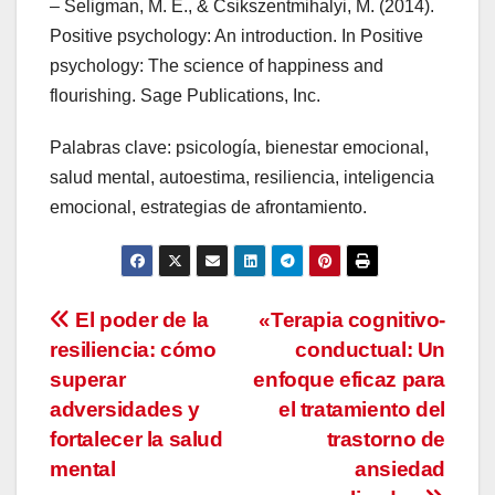
– Seligman, M. E., & Csikszentmihalyi, M. (2014).
Positive psychology: An introduction. In Positive
psychology: The science of happiness and
flourishing. Sage Publications, Inc.
Palabras clave: psicología, bienestar emocional,
salud mental, autoestima, resiliencia, inteligencia
emocional, estrategias de afrontamiento.
Navegación
El poder de la
«Terapia cognitivo-
resiliencia: cómo
conductual: Un
de
superar
enfoque eficaz para
entradas
adversidades y
el tratamiento del
fortalecer la salud
trastorno de
mental
ansiedad