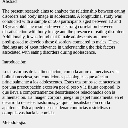
Abstract:
The present research aims to analyze the relationship between eating
disorders and body image in adolescents. A longitudinal study was
conducted with a sample of 500 participants aged between 12 and
18 years old. The results showed a strong correlation between
dissatisfaction with body image and the presence of eating disorders.
Additionally, it was found that female adolescents are more
predisposed to develop these disorders compared to males. These
findings are of great relevance in understanding the risk factors
associated with eating disorders during adolescence.
Introducción:
Los trastornos de la alimentación, como la anorexia nerviosa y la
bulimia nerviosa, son condiciones psicológicas que afectan
principalmente a los adolescentes. Estos trastornos se caracterizan
por una preocupación excesiva por el peso y la figura corporal, lo
que lleva a comportamientos desordenados relacionados con la
alimentación. La imagen corporal juega un papel fundamental en el
desarrollo de estos trastornos, ya que la insatisfacción con la
apariencia física puede desencadenar conductas restrictivas o
compulsivas hacia la comida.
Metodología: