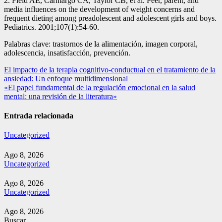
2. Field AE, Carmargo CA, Taylor CB, et al. Peer, parent, and
media influences on the development of weight concerns and
frequent dieting among preadolescent and adolescent girls and boys.
Pediatrics. 2001;107(1):54-60.
Palabras clave: trastornos de la alimentación, imagen corporal,
adolescencia, insatisfacción, prevención.
Navegación
El impacto de la terapia cognitivo-conductual en el tratamiento de la
ansiedad: Un enfoque multidimensional
de
«El papel fundamental de la regulación emocional en la salud
entradas
mental: una revisión de la literatura»
Entrada relacionada
Uncategorized
Ago 8, 2026
Uncategorized
Ago 8, 2026
Uncategorized
Ago 8, 2026
Buscar