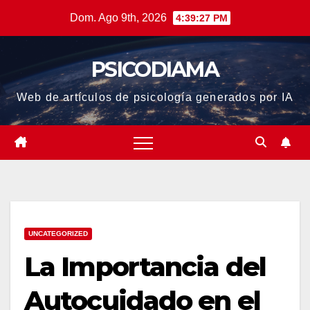
Saltar
Dom. Ago 9th, 2026
4:39:27 PM
al
contenido
PSICODIAMA
Web de artículos de psicología generados por IA
UNCATEGORIZED
La Importancia del
Autocuidado en el