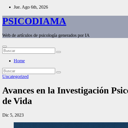
Saltar
Jue. Ago 6th, 2026
al
contenido
PSICODIAMA
Web de artículos de psicología generados por IA
Home
Uncategorized
Avances en la Investigación Ps
de Vida
Dic 5, 2023