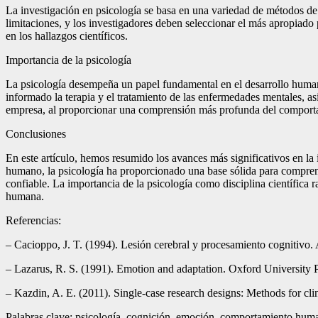
La investigación en psicología se basa en una variedad de métodos de 
limitaciones, y los investigadores deben seleccionar el más apropiado
en los hallazgos científicos.
Importancia de la psicología
La psicología desempeña un papel fundamental en el desarrollo humano,
informado la terapia y el tratamiento de las enfermedades mentales, a
empresa, al proporcionar una comprensión más profunda del compor
Conclusiones
En este artículo, hemos resumido los avances más significativos en la
humano, la psicología ha proporcionado una base sólida para compren
confiable. La importancia de la psicología como disciplina científica 
humana.
Referencias:
– Cacioppo, J. T. (1994). Lesión cerebral y procesamiento cognitivo
– Lazarus, R. S. (1991). Emotion and adaptation. Oxford University P
– Kazdin, A. E. (2011). Single-case research designs: Methods for clin
Palabras clave: psicología, cognición, emoción, comportamiento human