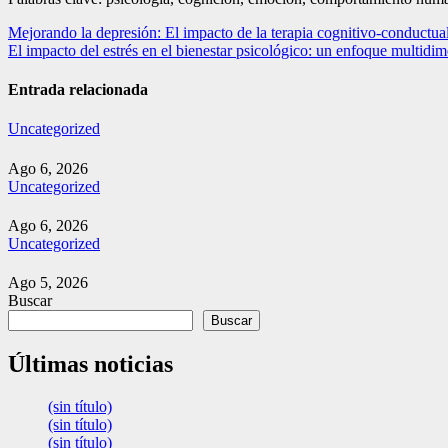
Navegación
Mejorando la depresión: El impacto de la terapia cognitivo-conductua
El impacto del estrés en el bienestar psicológico: un enfoque multidi
de
entradas
Entrada relacionada
Uncategorized
Ago 6, 2026
Uncategorized
Ago 6, 2026
Uncategorized
Ago 5, 2026
Buscar
Buscar
Últimas noticias
(sin título)
(sin título)
(sin título)