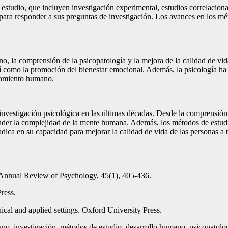
estudio, que incluyen investigación experimental, estudios correlaciona
 para responder a sus preguntas de investigación. Los avances en los m
 la comprensión de la psicopatología y la mejora de la calidad de vida
sí como la promoción del bienestar emocional. Además, la psicología ha
tamiento humano.
 investigación psicológica en las últimas décadas. Desde la comprensió
der la complejidad de la mente humana. Además, los métodos de estudi
radica en su capacidad para mejorar la calidad de vida de las personas a
. Annual Review of Psychology, 45(1), 405-436.
ress.
ical and applied settings. Oxford University Press.
o, investigación, métodos de estudio, desarrollo humano, psicopatologí