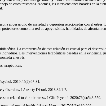
anejo de estos trastornos. Además, las intervenciones basadas en la at
l.
sona al desarrollo de ansiedad y depresión relacionadas con el estrés. E
ores protectores como una red de apoyo sólida, habilidades de afrontami
ultifacética. La comprensión de esta relación es crucial para el desarrol
s individuos. Las intervenciones terapéuticas basadas en la evidencia, 
sociada al estrés.
es terapéuticas.
 Psychol. 2019;45(2):67-81.
ety disorders. J Anxiety Disord. 2018;32:1-7.
ession related to chronic stress. J Clin Psychol. 2020;76(4):543-559.
n stress and mental health. J Stress Manag. 2017;25(3):189-202.