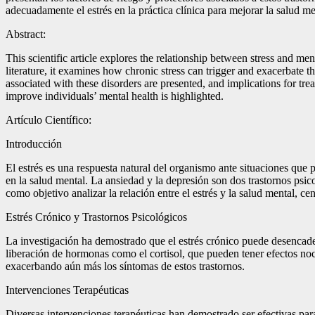
adecuadamente el estrés en la práctica clínica para mejorar la salud me
Abstract:
This scientific article explores the relationship between stress and m
literature, it examines how chronic stress can trigger and exacerbate the
associated with these disorders are presented, and implications for tre
improve individuals’ mental health is highlighted.
Artículo Científico:
Introducción
El estrés es una respuesta natural del organismo ante situaciones que
en la salud mental. La ansiedad y la depresión son dos trastornos psic
como objetivo analizar la relación entre el estrés y la salud mental, ce
Estrés Crónico y Trastornos Psicológicos
La investigación ha demostrado que el estrés crónico puede desencadenar
liberación de hormonas como el cortisol, que pueden tener efectos noci
exacerbando aún más los síntomas de estos trastornos.
Intervenciones Terapéuticas
Diversas intervenciones terapéuticas han demostrado ser efectivas para