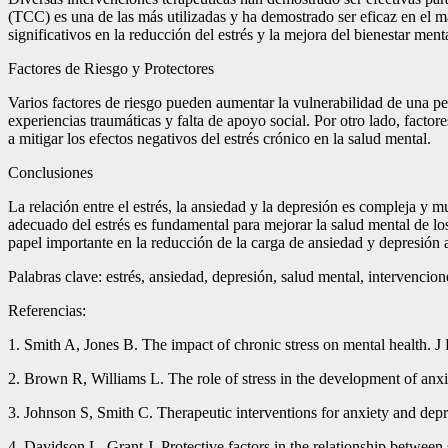
(TCC) es una de las más utilizadas y ha demostrado ser eficaz en el m
significativos en la reducción del estrés y la mejora del bienestar menta
Factores de Riesgo y Protectores
Varios factores de riesgo pueden aumentar la vulnerabilidad de una per
experiencias traumáticas y falta de apoyo social. Por otro lado, fact
a mitigar los efectos negativos del estrés crónico en la salud mental.
Conclusiones
La relación entre el estrés, la ansiedad y la depresión es compleja y m
adecuado del estrés es fundamental para mejorar la salud mental de lo
papel importante en la reducción de la carga de ansiedad y depresión a
Palabras clave: estrés, ansiedad, depresión, salud mental, intervencion
Referencias:
1. Smith A, Jones B. The impact of chronic stress on mental health. J
2. Brown R, Williams L. The role of stress in the development of anxi
3. Johnson S, Smith C. Therapeutic interventions for anxiety and depr
4. Davidson L, Grant J. Protective factors in the relationship betwee