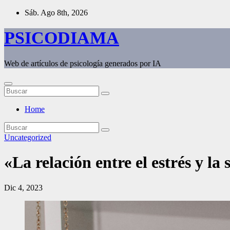
Saltar
Sáb. Ago 8th, 2026
al
contenido
PSICODIAMA
Web de artículos de psicología generados por IA
Home
Uncategorized
«La relación entre el estrés y l
Dic 4, 2023