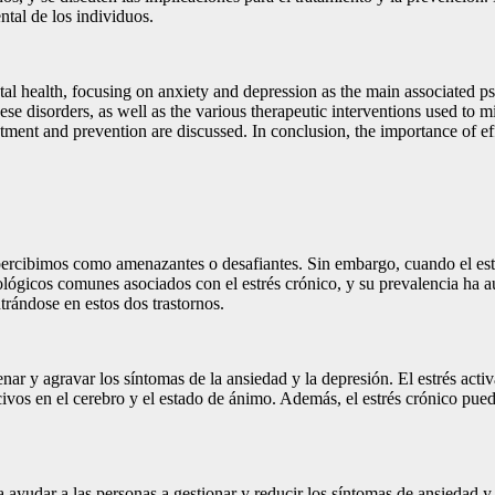
ntal de los individuos.
ental health, focusing on anxiety and depression as the main associated 
se disorders, as well as the various therapeutic interventions used to mit
atment and prevention are discussed. In conclusion, the importance of ef
 percibimos como amenazantes o desafiantes. Sin embargo, cuando el estré
ológicos comunes asociados con el estrés crónico, y su prevalencia ha a
ntrándose en estos dos trastornos.
 y agravar los síntomas de la ansiedad y la depresión. El estrés activa 
vos en el cerebro y el estado de ánimo. Además, el estrés crónico puede 
 ayudar a las personas a gestionar y reducir los síntomas de ansiedad y