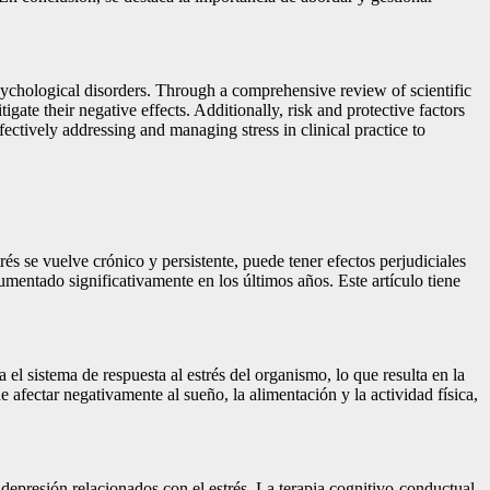
psychological disorders. Through a comprehensive review of scientific
igate their negative effects. Additionally, risk and protective factors
fectively addressing and managing stress in clinical practice to
s se vuelve crónico y persistente, puede tener efectos perjudiciales
umentado significativamente en los últimos años. Este artículo tiene
el sistema de respuesta al estrés del organismo, lo que resulta en la
afectar negativamente al sueño, la alimentación y la actividad física,
 depresión relacionados con el estrés. La terapia cognitivo-conductual