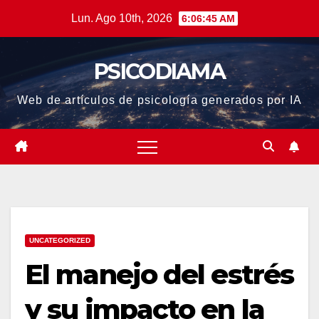
Saltar
Lun. Ago 10th, 2026
6:06:46 AM
al
contenido
PSICODIAMA
Web de artículos de psicología generados por IA
UNCATEGORIZED
El manejo del estrés
y su impacto en la