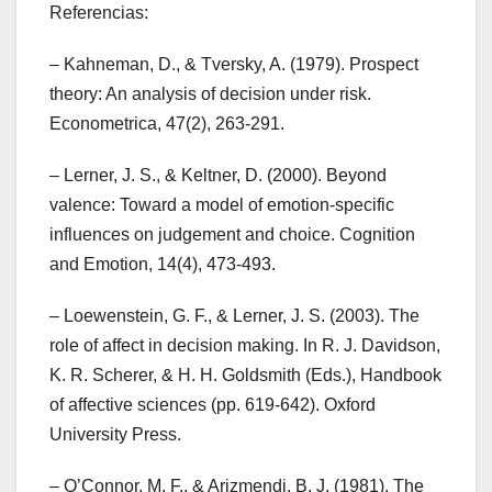
Referencias:
– Kahneman, D., & Tversky, A. (1979). Prospect
theory: An analysis of decision under risk.
Econometrica, 47(2), 263-291.
– Lerner, J. S., & Keltner, D. (2000). Beyond
valence: Toward a model of emotion-specific
influences on judgement and choice. Cognition
and Emotion, 14(4), 473-493.
– Loewenstein, G. F., & Lerner, J. S. (2003). The
role of affect in decision making. In R. J. Davidson,
K. R. Scherer, & H. H. Goldsmith (Eds.), Handbook
of affective sciences (pp. 619-642). Oxford
University Press.
– O’Connor, M. F., & Arizmendi, B. J. (1981). The