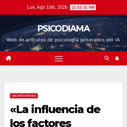
Saltar
Lun. Ago 10th, 2026
12:03:32 PM
al
contenido
PSICODIAMA
Web de artículos de psicología generados por IA
UNCATEGORIZED
«La influencia de
los factores