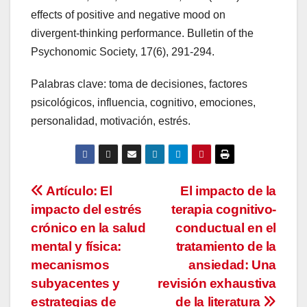
effects of positive and negative mood on
divergent-thinking performance. Bulletin of the
Psychonomic Society, 17(6), 291-294.
Palabras clave: toma de decisiones, factores
psicológicos, influencia, cognitivo, emociones,
personalidad, motivación, estrés.
Navegación
Artículo: El
El impacto de la
impacto del estrés
terapia cognitivo-
de
crónico en la salud
conductual en el
entradas
mental y física:
tratamiento de la
mecanismos
ansiedad: Una
subyacentes y
revisión exhaustiva
estrategias de
de la literatura