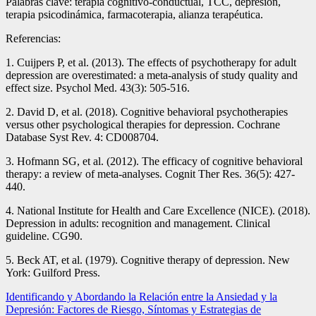
Palabras clave: terapia cognitivo-conductual, TCC, depresión,
terapia psicodinámica, farmacoterapia, alianza terapéutica.
Referencias:
1. Cuijpers P, et al. (2013). The effects of psychotherapy for adult
depression are overestimated: a meta-analysis of study quality and
effect size. Psychol Med. 43(3): 505-516.
2. David D, et al. (2018). Cognitive behavioral psychotherapies
versus other psychological therapies for depression. Cochrane
Database Syst Rev. 4: CD008704.
3. Hofmann SG, et al. (2012). The efficacy of cognitive behavioral
therapy: a review of meta-analyses. Cognit Ther Res. 36(5): 427-
440.
4. National Institute for Health and Care Excellence (NICE). (2018).
Depression in adults: recognition and management. Clinical
guideline. CG90.
5. Beck AT, et al. (1979). Cognitive therapy of depression. New
York: Guilford Press.
Navegación
Identificando y Abordando la Relación entre la Ansiedad y la
Depresión: Factores de Riesgo, Síntomas y Estrategias de