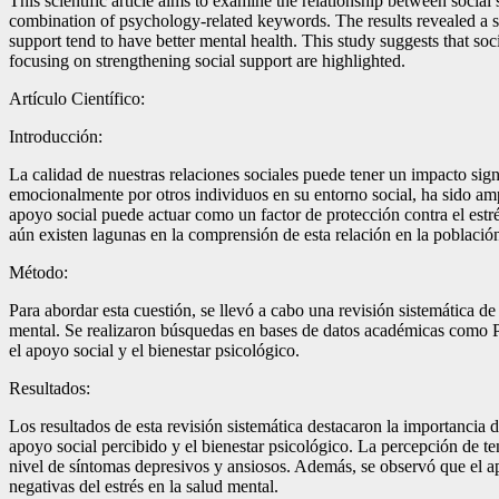
This scientific article aims to examine the relationship between soci
combination of psychology-related keywords. The results revealed a st
support tend to have better mental health. This study suggests that so
focusing on strengthening social support are highlighted.
Artículo Científico:
Introducción:
La calidad de nuestras relaciones sociales puede tener un impacto sig
emocionalmente por otros individuos en su entorno social, ha sido am
apoyo social puede actuar como un factor de protección contra el estr
aún existen lagunas en la comprensión de esta relación en la población
Método:
Para abordar esta cuestión, se llevó a cabo una revisión sistemática de l
mental. Se realizaron búsquedas en bases de datos académicas como P
el apoyo social y el bienestar psicológico.
Resultados:
Los resultados de esta revisión sistemática destacaron la importancia d
apoyo social percibido y el bienestar psicológico. La percepción de ten
nivel de síntomas depresivos y ansiosos. Además, se observó que el a
negativas del estrés en la salud mental.