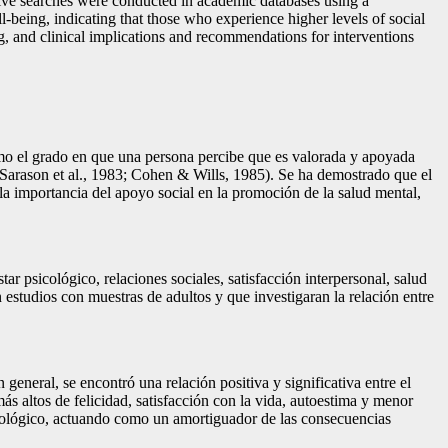
nsive searches were conducted in academic databases using a
-being, indicating that those who experience higher levels of social
ng, and clinical implications and recommendations for interventions
como el grado en que una persona percibe que es valorada y apoyada
(Sarason et al., 1983; Cohen & Wills, 1985). Se ha demostrado que el
la importancia del apoyo social en la promoción de la salud mental,
star psicológico, relaciones sociales, satisfacción interpersonal, salud
tudios con muestras de adultos y que investigaran la relación entre
general, se encontró una relación positiva y significativa entre el
ás altos de felicidad, satisfacción con la vida, autoestima y menor
icológico, actuando como un amortiguador de las consecuencias