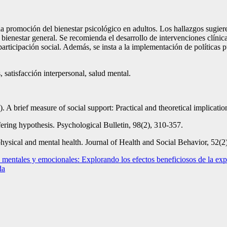
la promoción del bienestar psicológico en adultos. Los hallazgos sugieren
l bienestar general. Se recomienda el desarrollo de intervenciones clíni
articipación social. Además, se insta a la implementación de políticas
, satisfacción interpersonal, salud mental.
. A brief measure of social support: Practical and theoretical implicati
ffering hypothesis. Psychological Bulletin, 98(2), 310-357.
physical and mental health. Journal of Health and Social Behavior, 52(2
os mentales y emocionales: Explorando los efectos beneficiosos de la expr
da