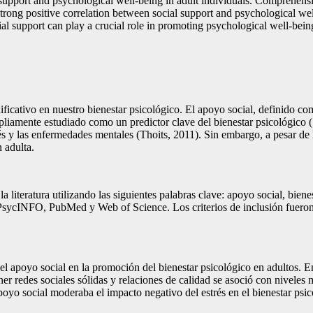
al support and psychological well-being in adult individuals. Comprehe
rong positive correlation between social support and psychological well
cial support can play a crucial role in promoting psychological well-bei
nificativo en nuestro bienestar psicológico. El apoyo social, definido 
pliamente estudiado como un predictor clave del bienestar psicológico 
és y las enfermedades mentales (Thoits, 2011). Sin embargo, a pesar de 
 adulta.
a literatura utilizando las siguientes palabras clave: apoyo social, biene
sycINFO, PubMed y Web of Science. Los criterios de inclusión fueron es
el apoyo social en la promoción del bienestar psicológico en adultos. En 
er redes sociales sólidas y relaciones de calidad se asoció con niveles m
poyo social moderaba el impacto negativo del estrés en el bienestar ps