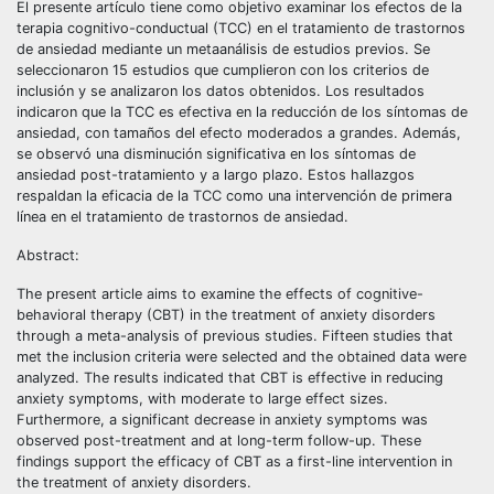
El presente artículo tiene como objetivo examinar los efectos de la
terapia cognitivo-conductual (TCC) en el tratamiento de trastornos
de ansiedad mediante un metaanálisis de estudios previos. Se
seleccionaron 15 estudios que cumplieron con los criterios de
inclusión y se analizaron los datos obtenidos. Los resultados
indicaron que la TCC es efectiva en la reducción de los síntomas de
ansiedad, con tamaños del efecto moderados a grandes. Además,
se observó una disminución significativa en los síntomas de
ansiedad post-tratamiento y a largo plazo. Estos hallazgos
respaldan la eficacia de la TCC como una intervención de primera
línea en el tratamiento de trastornos de ansiedad.
Abstract:
The present article aims to examine the effects of cognitive-
behavioral therapy (CBT) in the treatment of anxiety disorders
through a meta-analysis of previous studies. Fifteen studies that
met the inclusion criteria were selected and the obtained data were
analyzed. The results indicated that CBT is effective in reducing
anxiety symptoms, with moderate to large effect sizes.
Furthermore, a significant decrease in anxiety symptoms was
observed post-treatment and at long-term follow-up. These
findings support the efficacy of CBT as a first-line intervention in
the treatment of anxiety disorders.