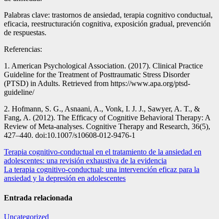
Palabras clave: trastornos de ansiedad, terapia cognitivo conductual,
eficacia, reestructuración cognitiva, exposición gradual, prevención
de respuestas.
Referencias:
1. American Psychological Association. (2017). Clinical Practice
Guideline for the Treatment of Posttraumatic Stress Disorder
(PTSD) in Adults. Retrieved from https://www.apa.org/ptsd-
guideline/
2. Hofmann, S. G., Asnaani, A., Vonk, I. J. J., Sawyer, A. T., &
Fang, A. (2012). The Efficacy of Cognitive Behavioral Therapy: A
Review of Meta-analyses. Cognitive Therapy and Research, 36(5),
427–440. doi:10.1007/s10608-012-9476-1
Navegación
Terapia cognitivo-conductual en el tratamiento de la ansiedad en
adolescentes: una revisión exhaustiva de la evidencia
de
La terapia cognitivo-conductual: una intervención eficaz para la
entradas
ansiedad y la depresión en adolescentes
Entrada relacionada
Uncategorized