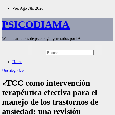
Saltar
Vie. Ago 7th, 2026
al
contenido
PSICODIAMA
Web de artículos de psicología generados por IA
Home
Uncategorized
«TCC como intervención
terapéutica efectiva para el
manejo de los trastornos de
ansiedad: una revisión