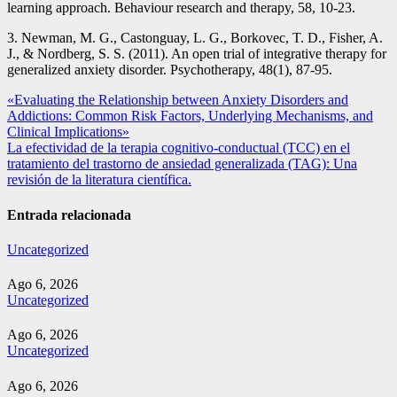
learning approach. Behaviour research and therapy, 58, 10-23.
3. Newman, M. G., Castonguay, L. G., Borkovec, T. D., Fisher, A.
J., & Nordberg, S. S. (2011). An open trial of integrative therapy for
generalized anxiety disorder. Psychotherapy, 48(1), 87-95.
Navegación
«Evaluating the Relationship between Anxiety Disorders and
Addictions: Common Risk Factors, Underlying Mechanisms, and
de
Clinical Implications»
entradas
La efectividad de la terapia cognitivo-conductual (TCC) en el
tratamiento del trastorno de ansiedad generalizada (TAG): Una
revisión de la literatura científica.
Entrada relacionada
Uncategorized
Ago 6, 2026
Uncategorized
Ago 6, 2026
Uncategorized
Ago 6, 2026