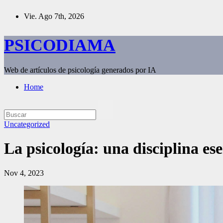
Saltar
Vie. Ago 7th, 2026
al
contenido
PSICODIAMA
Web de artículos de psicología generados por IA
Home
Uncategorized
La psicología: una disciplina es
Nov 4, 2023