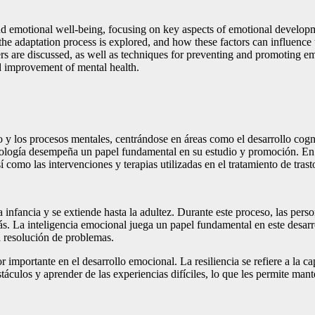
and emotional well-being, focusing on key aspects of emotional develop
the adaptation process is explored, and how these factors can influence t
rs are discussed, as well as techniques for preventing and promoting emo
nd improvement of mental health.
y los procesos mentales, centrándose en áreas como el desarrollo cognit
icología desempeña un papel fundamental en su estudio y promoción. En es
 como las intervenciones y terapias utilizadas en el tratamiento de tras
infancia y se extiende hasta la adultez. Durante este proceso, las per
s. La inteligencia emocional juega un papel fundamental en este desarro
a resolución de problemas.
r importante en el desarrollo emocional. La resiliencia se refiere a la 
stáculos y aprender de las experiencias difíciles, lo que les permite ma