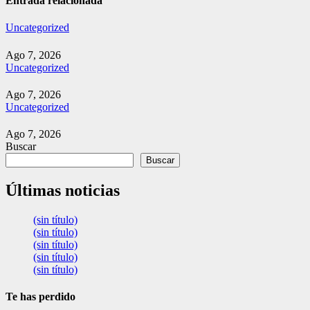
entradas
Entrada relacionada
Uncategorized
Ago 7, 2026
Uncategorized
Ago 7, 2026
Uncategorized
Ago 7, 2026
Buscar
Buscar
Últimas noticias
(sin título)
(sin título)
(sin título)
(sin título)
(sin título)
Te has perdido