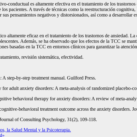
itivo-conductual es altamente efectiva en el tratamiento de los trastorn
los pacientes. A través de técnicas como la reestructuración cognitiva,
r sus pensamientos negativos y distorsionados, así como a desarrollar es
co altamente eficaz en el tratamiento de los trastornos de ansiedad. La
olescentes. Además, se ha observado que los efectos de la TCC se mantie
ones basadas en la TCC en entornos clínicos para garantizar la atención
atamiento, revisión sistemática, efectividad.
: A step-by-step treatment manual. Guilford Press.
or adult anxiety disorders: A meta-analysis of randomized placebo-contr
gnitive behavioral therapy for anxiety disorders: A review of meta-analy
t cognitive-behavioral treatment outcome across the anxiety disorders. 
 Journal of Consulting Psychology, 31(2), 109-118.
, la Salud Mental y la Psicoterapia.
ud»