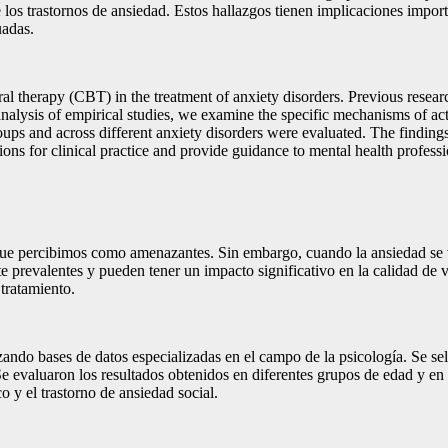
los trastornos de ansiedad. Estos hallazgos tienen implicaciones importan
uadas.
vioral therapy (CBT) in the treatment of anxiety disorders. Previous re
alysis of empirical studies, we examine the specific mechanisms of acti
roups and across different anxiety disorders were evaluated. The finding
ons for clinical practice and provide guidance to mental health professio
ue percibimos como amenazantes. Sin embargo, cuando la ansiedad se vue
te prevalentes y pueden tener un impacto significativo en la calidad de 
 tratamiento.
ilizando bases de datos especializadas en el campo de la psicología. Se s
Se evaluaron los resultados obtenidos en diferentes grupos de edad y en 
co y el trastorno de ansiedad social.