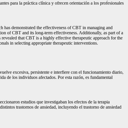
tes para la práctica clínica y ofrecen orientación a los profesionales
search has demonstrated the effectiveness of CBT in managing and
on of CBT and its long-term effectiveness. Additionally, as part of a
s revealed that CBT is a highly effective therapeutic approach for the
nals in selecting appropriate therapeutic interventions.
lve excesiva, persistente e interfiere con el funcionamiento diario,
vida de los individuos afectados. Por esta razón, es fundamental
eleccionaron estudios que investigaban los efectos de la terapia
distintos trastornos de ansiedad, incluyendo el trastorno de ansiedad