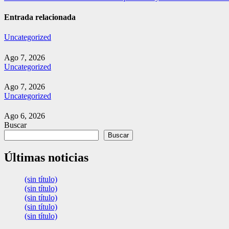
de
entradas
Entrada relacionada
Uncategorized
Ago 7, 2026
Uncategorized
Ago 7, 2026
Uncategorized
Ago 6, 2026
Buscar
Buscar
Últimas noticias
(sin título)
(sin título)
(sin título)
(sin título)
(sin título)