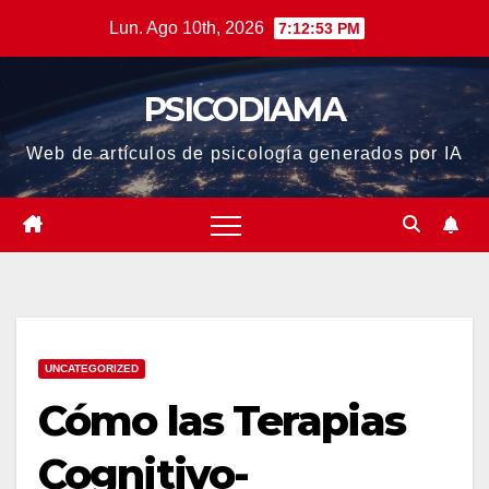
Saltar
Lun. Ago 10th, 2026
7:12:54 PM
al
contenido
PSICODIAMA
Web de artículos de psicología generados por IA
UNCATEGORIZED
Cómo las Terapias
Cognitivo-