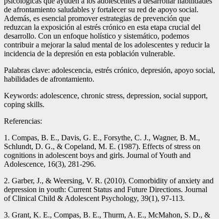
psicológicas que ayuden a los adolescentes a desarrollar habilidades
de afrontamiento saludables y fortalecer su red de apoyo social.
Además, es esencial promover estrategias de prevención que
reduzcan la exposición al estrés crónico en esta etapa crucial del
desarrollo. Con un enfoque holístico y sistemático, podemos
contribuir a mejorar la salud mental de los adolescentes y reducir la
incidencia de la depresión en esta población vulnerable.
Palabras clave: adolescencia, estrés crónico, depresión, apoyo social,
habilidades de afrontamiento.
Keywords: adolescence, chronic stress, depression, social support,
coping skills.
Referencias:
1. Compas, B. E., Davis, G. E., Forsythe, C. J., Wagner, B. M.,
Schlundt, D. G., & Copeland, M. E. (1987). Effects of stress on
cognitions in adolescent boys and girls. Journal of Youth and
Adolescence, 16(3), 281-296.
2. Garber, J., & Weersing, V. R. (2010). Comorbidity of anxiety and
depression in youth: Current Status and Future Directions. Journal
of Clinical Child & Adolescent Psychology, 39(1), 97-113.
3. Grant, K. E., Compas, B. E., Thurm, A. E., McMahon, S. D., &