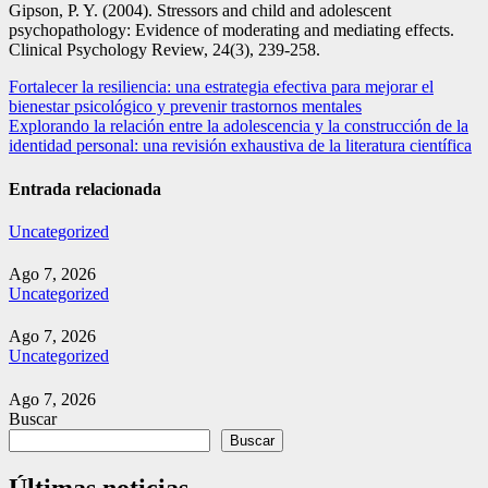
Gipson, P. Y. (2004). Stressors and child and adolescent
psychopathology: Evidence of moderating and mediating effects.
Clinical Psychology Review, 24(3), 239-258.
Navegación
Fortalecer la resiliencia: una estrategia efectiva para mejorar el
bienestar psicológico y prevenir trastornos mentales
de
Explorando la relación entre la adolescencia y la construcción de la
entradas
identidad personal: una revisión exhaustiva de la literatura científica
Entrada relacionada
Uncategorized
Ago 7, 2026
Uncategorized
Ago 7, 2026
Uncategorized
Ago 7, 2026
Buscar
Buscar
Últimas noticias