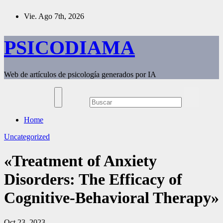
Saltar
Vie. Ago 7th, 2026
al
contenido
PSICODIAMA
Web de artículos de psicología generados por IA
Home
Uncategorized
«Treatment of Anxiety
Disorders: The Efficacy of
Cognitive-Behavioral Therapy»
Oct 23, 2023