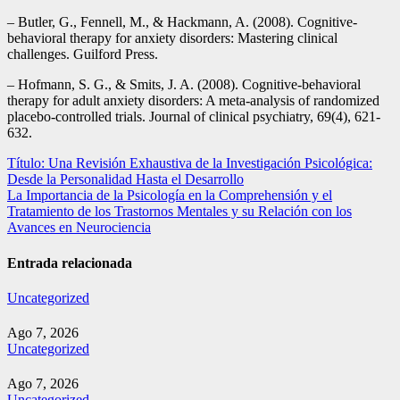
– Butler, G., Fennell, M., & Hackmann, A. (2008). Cognitive-
behavioral therapy for anxiety disorders: Mastering clinical
challenges. Guilford Press.
– Hofmann, S. G., & Smits, J. A. (2008). Cognitive-behavioral
therapy for adult anxiety disorders: A meta-analysis of randomized
placebo-controlled trials. Journal of clinical psychiatry, 69(4), 621-
632.
Navegación
Título: Una Revisión Exhaustiva de la Investigación Psicológica:
Desde la Personalidad Hasta el Desarrollo
de
La Importancia de la Psicología en la Comprehensión y el
entradas
Tratamiento de los Trastornos Mentales y su Relación con los
Avances en Neurociencia
Entrada relacionada
Uncategorized
Ago 7, 2026
Uncategorized
Ago 7, 2026
Uncategorized