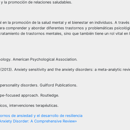
 y la promoción de relaciones saludables.
al en la promoción de la salud mental y el bienestar en individuos. A travé
para comprender y abordar diferentes trastornos y problemáticas psicológi
tratamiento de trastornos mentales, sino que también tiene un rol vital en 
hology. American Psychological Association.
W. (2013). Anxiety sensitivity and the anxiety disorders: a meta-analytic rev
 personality disorders. Guilford Publications.
hope-focused approach. Routledge.
icos, intervenciones terapéuticas.
ornos de ansiedad y el desarrollo de resiliencia
d Anxiety Disorder: A Comprehensive Review»