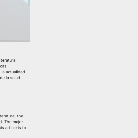
iteratura
icas
 la actualidad.
de la salud
terature, the
ed. The major
s article is to