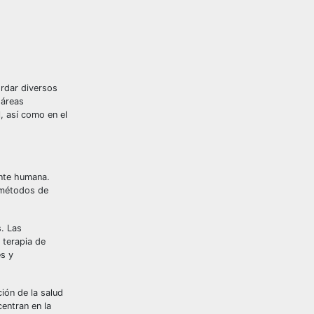
ordar diversos
 áreas
l, así como en el
ente humana.
y métodos de
s. Las
 terapia de
es y
ión de la salud
entran en la