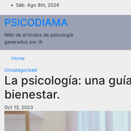
Saltar
Sáb. Ago 8th, 2026
al
contenido
PSICODIAMA
Web de artículos de psicología
generados por IA
Home
Uncategorized
La psicología: una guía
bienestar.
Oct 13, 2023