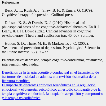
Referencias:
– Beck, A. T., Rush, A. J., Shaw, B. F., & Emery, G. (1979).
Cognitive therapy of depression. Guilford press.
– Dobson, K. S., & Dozois, D. J. (2010). Historical and
philosophical bases of the cognitive–behavioral therapies. En R. L.
Leahy, & J. H. Dowd (Eds.), Clinical advances in cognitive
psychotherapy: Theory and application (pp. 45–60). Springer.
– Hollon, S. D., Thase, M. E., & Markowitz, J. C. (2002).
Treatment and prevention of depression. Psychological Science in
the Public Interest, 3(2), 39–77.
Palabras clave: depresión, terapia cognitivo-conductual, tratamiento,
intervención, efectividad.
Navegación
Beneficios de la terapia cognitivo conductual en el tratamiento de
trastornos de ansiedad en adultos: una revisión sistemática de la
de
literatura científica.
entradas
El impacto de diferentes enfoques terapéuticos en la regulación
emocional y el bienestar psicológico: un estudio comparativo de la
terapia cognitivo-conductual, la terapia de aceptación y compromiso
y la terapia psicodinámica