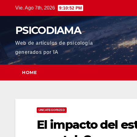
Saltar
Vie. Ago 7th, 2026
9:10:53 PM
al
contenido
PSICODIAMA
Web de artículos de psicología
generados por IA
HOME
UNCATEGORIZED
El impacto del est