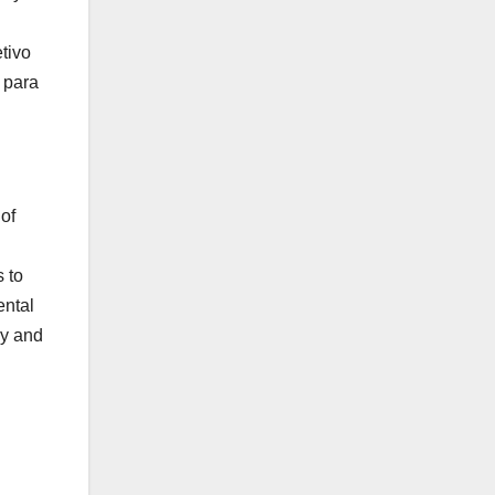
etivo
 para
 of
 to
ental
gy and