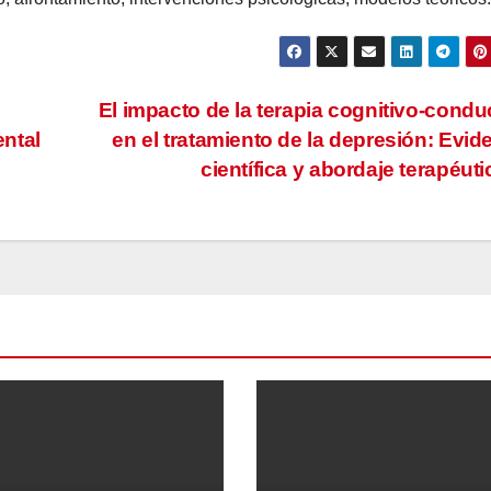
El impacto de la terapia cognitivo-condu
ntal
en el tratamiento de la depresión: Evid
científica y abordaje terapéut