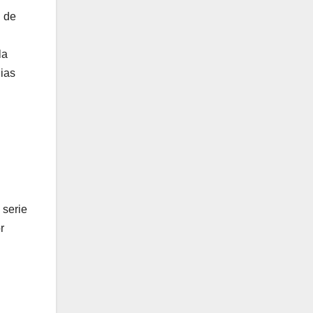
d de
la
gias
 serie
r
.