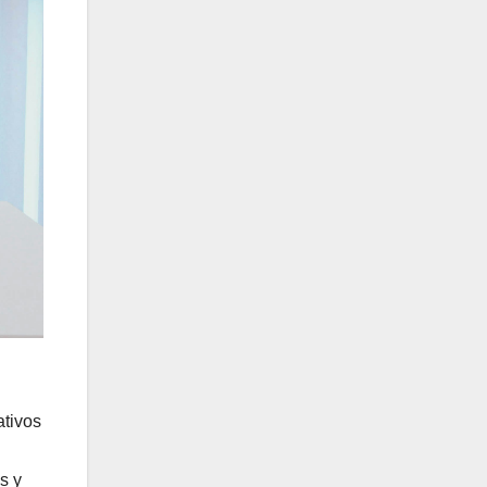
ativos
s y