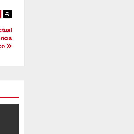
ctual
encia
ico