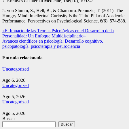
7. Archives of Internal Medicine, 166(10), 1092-7.
5. von Stumm, S., Hell, B., & Chamorro-Premuzic, T. (2011). The
Hungry Mind: Intellectual Curiosity Is the Third Pillar of Academic
Performance. Perspectives on Psychological Science, 6(6), 574-588.
Navegación
«El Impacto de las Teorías Psicológicas en el Desarrollo de la
Personalidad: Un Enfoque Multidisciplinario»
de
Avances científicos en psicología: Desarrollo cognitivo,
entradas
psicopatología, psicoterapia y neurociencia
Entrada relacionada
Uncategorized
Ago 6, 2026
Uncategorized
Ago 5, 2026
Uncategorized
Ago 5, 2026
Buscar
Buscar