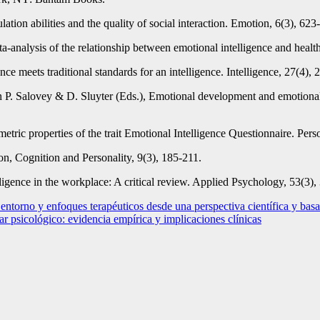
tion abilities and the quality of social interaction. Emotion, 6(3), 623
analysis of the relationship between emotional intelligence and health
ce meets traditional standards for an intelligence. Intelligence, 27(4), 
In P. Salovey & D. Sluyter (Eds.), Emotional development and emotional
ric properties of the trait Emotional Intelligence Questionnaire. Perso
on, Cognition and Personality, 9(3), 185-211.
igence in the workplace: A critical review. Applied Psychology, 53(3),
entorno y enfoques terapéuticos desde una perspectiva científica y bas
tar psicológico: evidencia empírica y implicaciones clínicas