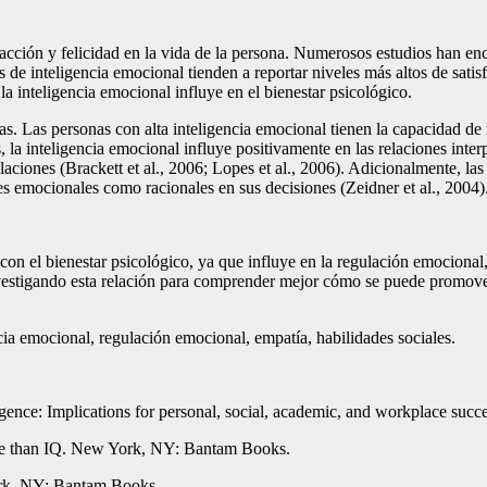
isfacción y felicidad en la vida de la persona. Numerosos estudios han en
de inteligencia emocional tienden a reportar niveles más altos de satisfa
la inteligencia emocional influye en el bienestar psicológico.
. Las personas con alta inteligencia emocional tienen la capacidad de 
la inteligencia emocional influye positivamente en las relaciones interp
laciones (Brackett et al., 2006; Lopes et al., 2006). Adicionalmente, la
s emocionales como racionales en sus decisiones (Zeidner et al., 2004)
on el bienestar psicológico, ya que influye en la regulación emocional, 
vestigando esta relación para comprender mejor cómo se puede promover
cia emocional, regulación emocional, empatía, habilidades sociales.
igence: Implications for personal, social, academic, and workplace suc
ore than IQ. New York, NY: Bantam Books.
ork, NY: Bantam Books.