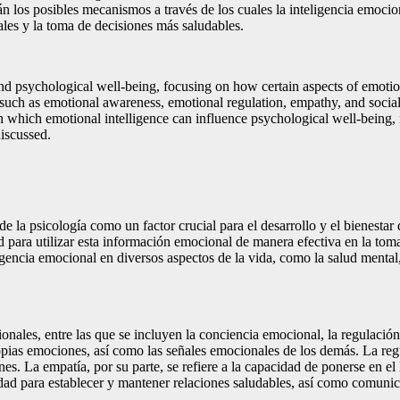
án los posibles mecanismos a través de los cuales la inteligencia emocio
ales y la toma de decisiones más saludables.
nd psychological well-being, focusing on how certain aspects of emotiona
 such as emotional awareness, emotional regulation, empathy, and social 
h which emotional intelligence can influence psychological well-being
discussed.
 la psicología como un factor crucial para el desarrollo y el bienestar
d para utilizar esta información emocional de manera efectiva en la tom
encia emocional en diversos aspectos de la vida, como la salud mental, 
nales, entre las que se incluyen la conciencia emocional, la regulación
opias emociones, así como las señales emocionales de los demás. La regu
es. La empatía, por su parte, se refiere a la capacidad de ponerse en e
cidad para establecer y mantener relaciones saludables, así como comu