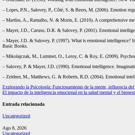
– Lopes, P.N., Salovey, P., Côté, S. & Beers, M. (2006). Emotion regula
– Martíns, A., Ramalho, N. & Morin, E. (2010). A comprehensive meta-
– Mayer, J.D., Caruso, D.R. & Salovey, P. (2001). Emotional intelligen
– Mayer, J.D. & Salovey, P. (1997). What is emotional intelligence? 
Basic Books.
– Mikolajczak, M., Luminet, O., Leroy, C. & Roy, E. (2009). Psychomet
– Salovey, P. & Mayer, J.D. (1990). Emotional intelligence. Imaginati
– Zeidner, M., Matthews, G. & Roberts, R.D. (2004). Emotional intell
Navegación
Explorando la Psicología: Funcionamiento de la mente, influencia del 
El impacto de la inteligencia emocional en la salud mental y el bienes
de
entradas
Entrada relacionada
Uncategorized
Ago 8, 2026
Uncategorized