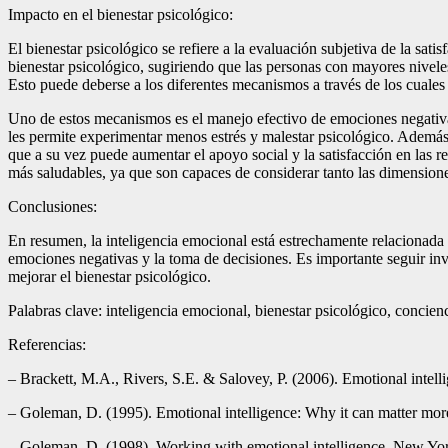
Impacto en el bienestar psicológico:
El bienestar psicológico se refiere a la evaluación subjetiva de la sat
bienestar psicológico, sugiriendo que las personas con mayores niveles 
Esto puede deberse a los diferentes mecanismos a través de los cuales 
Uno de estos mecanismos es el manejo efectivo de emociones negativas
les permite experimentar menos estrés y malestar psicológico. Además, 
que a su vez puede aumentar el apoyo social y la satisfacción en las re
más saludables, ya que son capaces de considerar tanto las dimensione
Conclusiones:
En resumen, la inteligencia emocional está estrechamente relacionada c
emociones negativas y la toma de decisiones. Es importante seguir in
mejorar el bienestar psicológico.
Palabras clave: inteligencia emocional, bienestar psicológico, concien
Referencias:
– Brackett, M.A., Rivers, S.E. & Salovey, P. (2006). Emotional intell
– Goleman, D. (1995). Emotional intelligence: Why it can matter m
– Goleman, D. (1998). Working with emotional intelligence. New Y