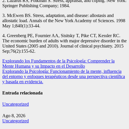
2. Lazarus RS, Folkman S. Stress, appraisal, and coping. New York:
Springer Publishing Company; 1984.
3. McEwen BS. Stress, adaptation, and disease: allostasis and
allostatic load. Annals of the New York Academy of Sciences. 1998
May 1;840(1):33-44.
4. Greenberg PE, Fournier AA, Sisitsky T, Pike CT, Kessler RC.
The economic burden of adults with major depressive disorder in the
United States (2005 and 2010). Journal of clinical psychiatry. 2015
Sep;76(2):155-62.
Navegación
Explorando los Fundamentos de la Psicología: Comprender la
Mente Humana y su Impacto en el Desarrollo
de
Explorando la Psicología: Funcionamiento de la mente, influencia
entradas
del entorno y enfoques terapéuticos desde una perspectiva científica
y basada en evidencia.
Entrada relacionada
Uncategorized
Ago 8, 2026
Uncategorized