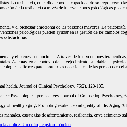
listas. La resiliencia, entendida como la capacidad de sobreponerse a la
moción de la resiliencia a través de intervenciones psicológicas puede t
 mental y el bienestar emocional de las personas mayores. La psicologí
ervenciones psicológicas pueden ayudar en la gestión de los cambios co
 satisfactorias.
tal y el bienestar emocional. A través de intervenciones terapéuticas, 
entales. Además, en el contexto del envejecimiento saludable, la psico
sicológicas eficaces para abordar las necesidades de las personas en el 
tal health. Journal of Clinical Psychology, 76(2), 123-135.
lience: Psychological perspectives. Journal of Counseling Psychology, 
y of healthy aging: Promoting resilience and quality of life. Aging &
os mentales, estrategias de afrontamiento, resiliencia, envejecimiento sa
 en la adultez: Un enfoque psicodinámico