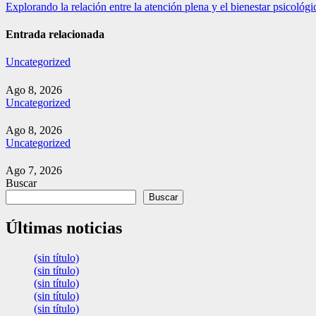
Explorando la relación entre la atención plena y el bienestar psicológic
de
entradas
Entrada relacionada
Uncategorized
Ago 8, 2026
Uncategorized
Ago 8, 2026
Uncategorized
Ago 7, 2026
Buscar
Buscar
Últimas noticias
(sin título)
(sin título)
(sin título)
(sin título)
(sin título)