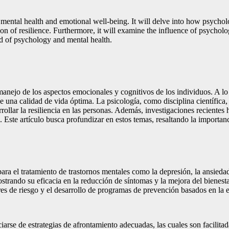
n mental health and emotional well-being. It will delve into how psycho
n of resilience. Furthermore, it will examine the influence of psychologi
eld of psychology and mental health.
ejo de los aspectos emocionales y cognitivos de los individuos. A lo l
na calidad de vida óptima. La psicología, como disciplina científica, of
ollar la resiliencia en las personas. Además, investigaciones recientes
 Este artículo busca profundizar en estos temas, resaltando la importanc
ra el tratamiento de trastornos mentales como la depresión, la ansiedad
strando su eficacia en la reducción de síntomas y la mejora del bienest
ores de riesgo y el desarrollo de programas de prevención basados en la
rse de estrategias de afrontamiento adecuadas, las cuales son facilitadas