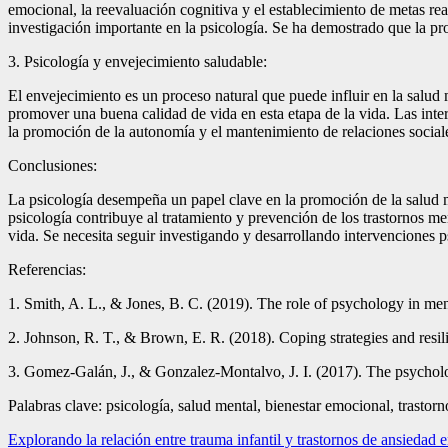
emocional, la reevaluación cognitiva y el establecimiento de metas rea
investigación importante en la psicología. Se ha demostrado que la pro
3. Psicología y envejecimiento saludable:
El envejecimiento es un proceso natural que puede influir en la salud
promover una buena calidad de vida en esta etapa de la vida. Las int
la promoción de la autonomía y el mantenimiento de relaciones sociales
Conclusiones:
La psicología desempeña un papel clave en la promoción de la salud men
psicología contribuye al tratamiento y prevención de los trastornos m
vida. Se necesita seguir investigando y desarrollando intervenciones p
Referencias:
1. Smith, A. L., & Jones, B. C. (2019). The role of psychology in men
2. Johnson, R. T., & Brown, E. R. (2018). Coping strategies and resi
3. Gomez-Galán, J., & Gonzalez-Montalvo, J. I. (2017). The psycholog
Palabras clave: psicología, salud mental, bienestar emocional, trastorn
Navegación
Explorando la relación entre trauma infantil y trastornos de ansiedad