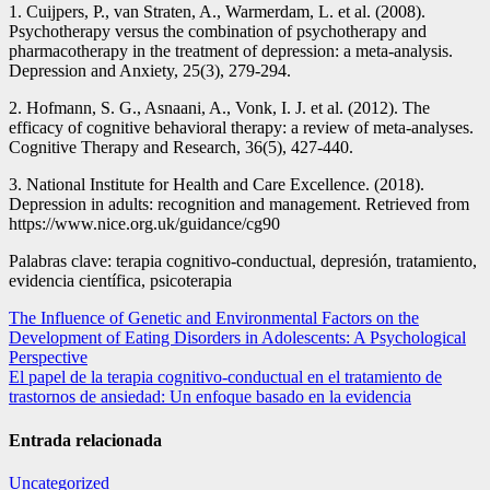
1. Cuijpers, P., van Straten, A., Warmerdam, L. et al. (2008).
Psychotherapy versus the combination of psychotherapy and
pharmacotherapy in the treatment of depression: a meta-analysis.
Depression and Anxiety, 25(3), 279-294.
2. Hofmann, S. G., Asnaani, A., Vonk, I. J. et al. (2012). The
efficacy of cognitive behavioral therapy: a review of meta-analyses.
Cognitive Therapy and Research, 36(5), 427-440.
3. National Institute for Health and Care Excellence. (2018).
Depression in adults: recognition and management. Retrieved from
https://www.nice.org.uk/guidance/cg90
Palabras clave: terapia cognitivo-conductual, depresión, tratamiento,
evidencia científica, psicoterapia
Navegación
The Influence of Genetic and Environmental Factors on the
Development of Eating Disorders in Adolescents: A Psychological
de
Perspective
entradas
El papel de la terapia cognitivo-conductual en el tratamiento de
trastornos de ansiedad: Un enfoque basado en la evidencia
Entrada relacionada
Uncategorized