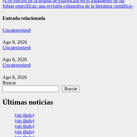
«Los efectos de la terapia de exposición en el tratamiento de las
entradas
fobias específicas: una revisión exhaustiva de la literatura científica»
Entrada relacionada
Uncategorized
Ago 8, 2026
Uncategorized
Ago 8, 2026
Uncategorized
Ago 8, 2026
Buscar
Buscar
Últimas noticias
(sin título)
(sin título)
(sin título)
(sin título)