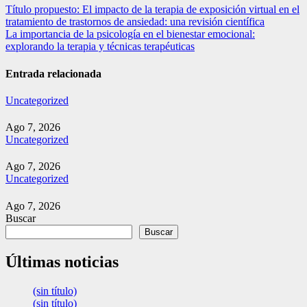
Navegación
Título propuesto: El impacto de la terapia de exposición virtual en el
tratamiento de trastornos de ansiedad: una revisión científica
de
La importancia de la psicología en el bienestar emocional:
entradas
explorando la terapia y técnicas terapéuticas
Entrada relacionada
Uncategorized
Ago 7, 2026
Uncategorized
Ago 7, 2026
Uncategorized
Ago 7, 2026
Buscar
Buscar
Últimas noticias
(sin título)
(sin título)