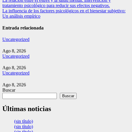
Navegación
La relación entre el estrés y la salud mental: intervención y
tratamiento psicológico para reducir sus efectos negativos.
de
La influencia de los factores psicológicos en el bienestar subjetivo:
entradas
Un análisis empírico
Entrada relacionada
Uncategorized
Ago 8, 2026
Uncategorized
Ago 8, 2026
Uncategorized
Ago 8, 2026
Buscar
Buscar
Últimas noticias
(sin título)
(sin título)
(sin título)