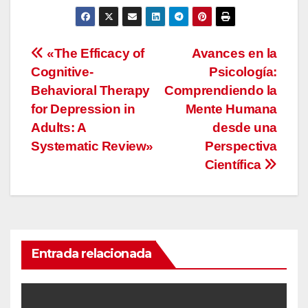
Navegación
«The Efficacy of
Avances en la
Cognitive-
Psicología:
de
Behavioral Therapy
Comprendiendo la
entradas
for Depression in
Mente Humana
Adults: A
desde una
Systematic Review»
Perspectiva
Científica
Entrada relacionada