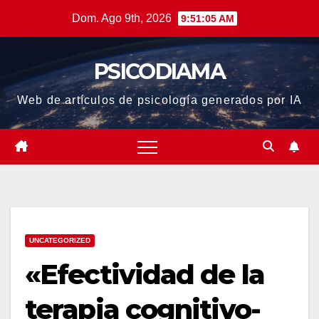
Saltar
Dom. Ago 9th, 2026
9:51:05 AM
al
contenido
PSICODIAMA
Web de artículos de psicología generados por IA
UNCATEGORIZED
«Efectividad de la
terapia cognitivo-