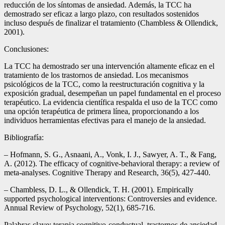
reducción de los síntomas de ansiedad. Además, la TCC ha
demostrado ser eficaz a largo plazo, con resultados sostenidos
incluso después de finalizar el tratamiento (Chambless & Ollendick,
2001).
Conclusiones:
La TCC ha demostrado ser una intervención altamente eficaz en el
tratamiento de los trastornos de ansiedad. Los mecanismos
psicológicos de la TCC, como la reestructuración cognitiva y la
exposición gradual, desempeñan un papel fundamental en el proceso
terapéutico. La evidencia científica respalda el uso de la TCC como
una opción terapéutica de primera línea, proporcionando a los
individuos herramientas efectivas para el manejo de la ansiedad.
Bibliografía:
– Hofmann, S. G., Asnaani, A., Vonk, I. J., Sawyer, A. T., & Fang,
A. (2012). The efficacy of cognitive-behavioral therapy: a review of
meta-analyses. Cognitive Therapy and Research, 36(5), 427-440.
– Chambless, D. L., & Ollendick, T. H. (2001). Empirically
supported psychological interventions: Controversies and evidence.
Annual Review of Psychology, 52(1), 685-716.
Palabras clave: terapia cognitivo-conductual, trastornos de ansiedad,