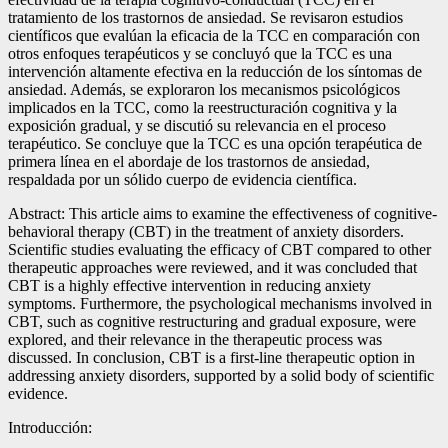
tratamiento de los trastornos de ansiedad. Se revisaron estudios
científicos que evalúan la eficacia de la TCC en comparación con
otros enfoques terapéuticos y se concluyó que la TCC es una
intervención altamente efectiva en la reducción de los síntomas de
ansiedad. Además, se exploraron los mecanismos psicológicos
implicados en la TCC, como la reestructuración cognitiva y la
exposición gradual, y se discutió su relevancia en el proceso
terapéutico. Se concluye que la TCC es una opción terapéutica de
primera línea en el abordaje de los trastornos de ansiedad,
respaldada por un sólido cuerpo de evidencia científica.
Abstract: This article aims to examine the effectiveness of cognitive-
behavioral therapy (CBT) in the treatment of anxiety disorders.
Scientific studies evaluating the efficacy of CBT compared to other
therapeutic approaches were reviewed, and it was concluded that
CBT is a highly effective intervention in reducing anxiety
symptoms. Furthermore, the psychological mechanisms involved in
CBT, such as cognitive restructuring and gradual exposure, were
explored, and their relevance in the therapeutic process was
discussed. In conclusion, CBT is a first-line therapeutic option in
addressing anxiety disorders, supported by a solid body of scientific
evidence.
Introducción: