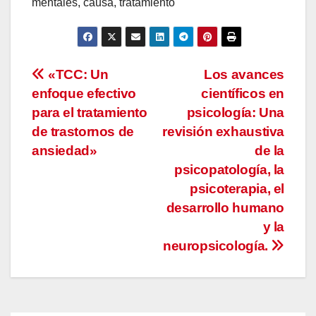
mentales, causa, tratamiento
Navegación
«TCC: Un
Los avances
enfoque efectivo
científicos en
de
para el tratamiento
psicología: Una
entradas
de trastornos de
revisión exhaustiva
ansiedad»
de la
psicopatología, la
psicoterapia, el
desarrollo humano
y la
neuropsicología.