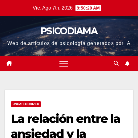
Saltar
Vie. Ago 7th, 2026
9:50:21 AM
al
contenido
PSICODIAMA
Web de artículos de psicología generados por IA
UNCATEGORIZED
La relación entre la
ansiedad y la