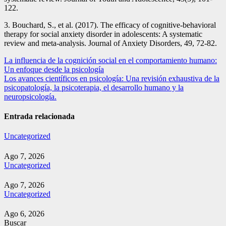
122.
3. Bouchard, S., et al. (2017). The efficacy of cognitive-behavioral
therapy for social anxiety disorder in adolescents: A systematic
review and meta-analysis. Journal of Anxiety Disorders, 49, 72-82.
Navegación
La influencia de la cognición social en el comportamiento humano:
Un enfoque desde la psicología
de
Los avances científicos en psicología: Una revisión exhaustiva de la
entradas
psicopatología, la psicoterapia, el desarrollo humano y la
neuropsicología.
Entrada relacionada
Uncategorized
Ago 7, 2026
Uncategorized
Ago 7, 2026
Uncategorized
Ago 6, 2026
Buscar