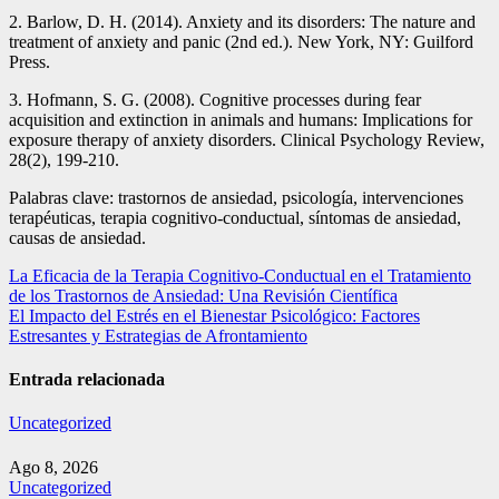
2. Barlow, D. H. (2014). Anxiety and its disorders: The nature and
treatment of anxiety and panic (2nd ed.). New York, NY: Guilford
Press.
3. Hofmann, S. G. (2008). Cognitive processes during fear
acquisition and extinction in animals and humans: Implications for
exposure therapy of anxiety disorders. Clinical Psychology Review,
28(2), 199-210.
Palabras clave: trastornos de ansiedad, psicología, intervenciones
terapéuticas, terapia cognitivo-conductual, síntomas de ansiedad,
causas de ansiedad.
Navegación
La Eficacia de la Terapia Cognitivo-Conductual en el Tratamiento
de los Trastornos de Ansiedad: Una Revisión Científica
de
El Impacto del Estrés en el Bienestar Psicológico: Factores
entradas
Estresantes y Estrategias de Afrontamiento
Entrada relacionada
Uncategorized
Ago 8, 2026
Uncategorized