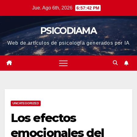
Saltar
Jue. Ago 6th, 2026
6:57:43 PM
al
contenido
PSICODIAMA
Web de artículos de psicología generados por IA
UNCATEGORIZED
Los efectos
emocionales del