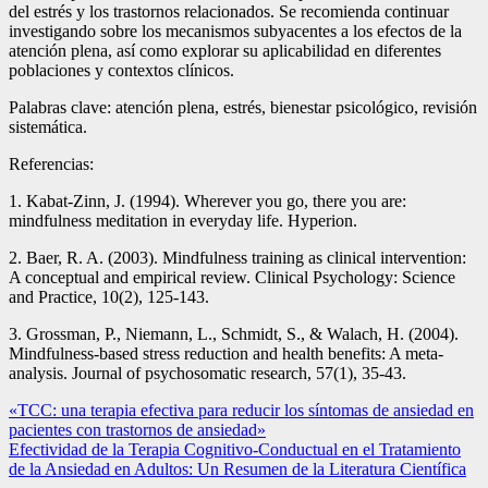
del estrés y los trastornos relacionados. Se recomienda continuar
investigando sobre los mecanismos subyacentes a los efectos de la
atención plena, así como explorar su aplicabilidad en diferentes
poblaciones y contextos clínicos.
Palabras clave: atención plena, estrés, bienestar psicológico, revisión
sistemática.
Referencias:
1. Kabat-Zinn, J. (1994). Wherever you go, there you are:
mindfulness meditation in everyday life. Hyperion.
2. Baer, R. A. (2003). Mindfulness training as clinical intervention:
A conceptual and empirical review. Clinical Psychology: Science
and Practice, 10(2), 125-143.
3. Grossman, P., Niemann, L., Schmidt, S., & Walach, H. (2004).
Mindfulness-based stress reduction and health benefits: A meta-
analysis. Journal of psychosomatic research, 57(1), 35-43.
Navegación
«TCC: una terapia efectiva para reducir los síntomas de ansiedad en
pacientes con trastornos de ansiedad»
de
Efectividad de la Terapia Cognitivo-Conductual en el Tratamiento
entradas
de la Ansiedad en Adultos: Un Resumen de la Literatura Científica