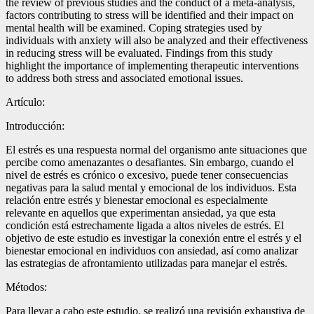
the review of previous studies and the conduct of a meta-analysis,
factors contributing to stress will be identified and their impact on
mental health will be examined. Coping strategies used by
individuals with anxiety will also be analyzed and their effectiveness
in reducing stress will be evaluated. Findings from this study
highlight the importance of implementing therapeutic interventions
to address both stress and associated emotional issues.
Artículo:
Introducción:
El estrés es una respuesta normal del organismo ante situaciones que
percibe como amenazantes o desafiantes. Sin embargo, cuando el
nivel de estrés es crónico o excesivo, puede tener consecuencias
negativas para la salud mental y emocional de los individuos. Esta
relación entre estrés y bienestar emocional es especialmente
relevante en aquellos que experimentan ansiedad, ya que esta
condición está estrechamente ligada a altos niveles de estrés. El
objetivo de este estudio es investigar la conexión entre el estrés y el
bienestar emocional en individuos con ansiedad, así como analizar
las estrategias de afrontamiento utilizadas para manejar el estrés.
Métodos:
Para llevar a cabo este estudio, se realizó una revisión exhaustiva de