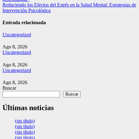
entradas
Reduciendo los Efectos del Estrés en la Salud Mental: Estrategias de
Intervención Psicológica
Entrada relacionada
Uncategorized
Ago 8, 2026
Uncategorized
Ago 8, 2026
Uncategorized
Ago 8, 2026
Buscar
Buscar
Últimas noticias
(sin título)
(sin título)
(sin título)
(sin título)