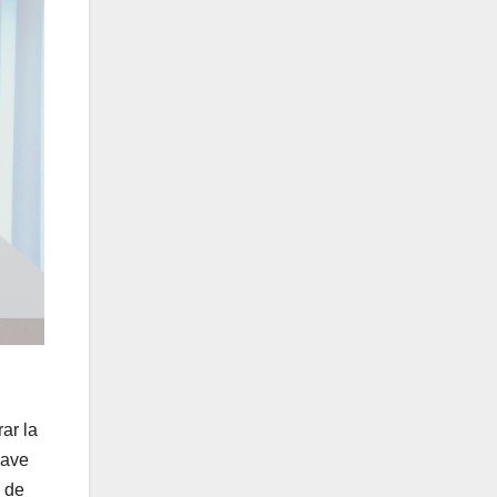
ar la
lave
s de