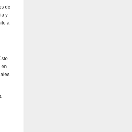
es de
ia y
ite a
Esto
a en
nales
b.
n