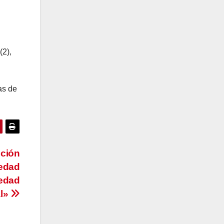
(2),
as de
nción
iedad
iedad
al»