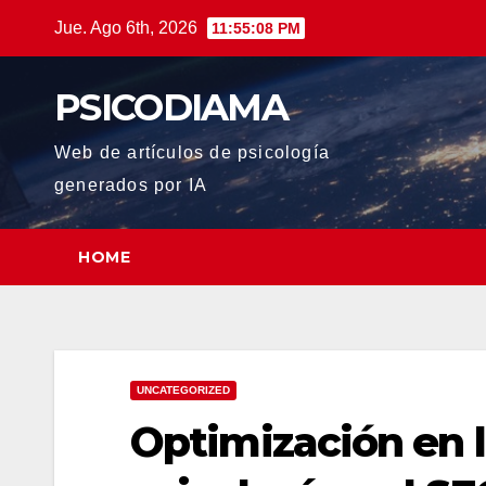
Saltar
Jue. Ago 6th, 2026
11:55:10 PM
al
contenido
PSICODIAMA
Web de artículos de psicología
generados por IA
HOME
UNCATEGORIZED
Optimización en l