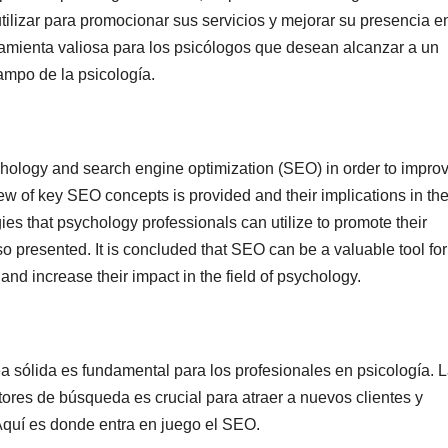
ilizar para promocionar sus servicios y mejorar su presencia e
amienta valiosa para los psicólogos que desean alcanzar a un
ampo de la psicología.
chology and search engine optimization (SEO) in order to impro
iew of key SEO concepts is provided and their implications in the
es that psychology professionals can utilize to promote their
o presented. It is concluded that SEO can be a valuable tool for
nd increase their impact in the field of psychology.
nea sólida es fundamental para los profesionales en psicología. 
ores de búsqueda es crucial para atraer a nuevos clientes y
. Aquí es donde entra en juego el SEO.