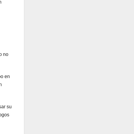
n
o no
po en
n
sar su
logos