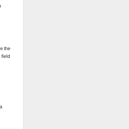
n
ve the
 field
La